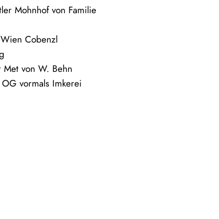
tler Mohnhof von Familie
 Wien Cobenzl
g
r Met von W. Behn
i OG vormals Imkerei