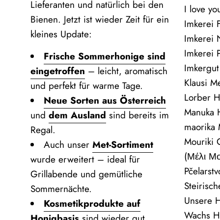
Lieferanten und natürlich bei den
I love y
Bienen. Jetzt ist wieder Zeit für ein
Imkerei F
kleines Update:
Imkerei
Imkerei P
Frische Sommerhonige sind
Imkergut
eingetroffen
– leicht, aromatisch
Klausi Me
und perfekt für warme Tage.
Lorber H
Neue Sorten aus Österreich
Manuka H
und
dem Ausland
sind bereits im
maorika
Regal.
Mouriki
Auch unser
Met‑Sortiment
(Μέλι Μ
wurde erweitert – ideal für
Pčelarst
Grillabende und gemütliche
Steirisc
Sommernächte.
Unsere 
Kosmetikprodukte auf
Wachs H
Honigbasis
sind wieder gut