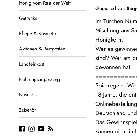
Honig vom Rest der Welt
Geposted von
Sieg
Getränke
Im Türchen Numme
Mischung aus Sal
Pflege & Kosmetik
Honigkern.
Wer es gewinnen 
Aktionen & Restposten
sind? Wer am be
Landfeinkost
gewonnen hat.
===========
Nahrungsergänzung
Spielregeln: Wir
18 Jahre, die e
Naschen
Onlinebestellun
Zubehör
Deutschland und 
Das Gewinnspiel
Facebook
Instagram
YouTube
Blog
können nicht in