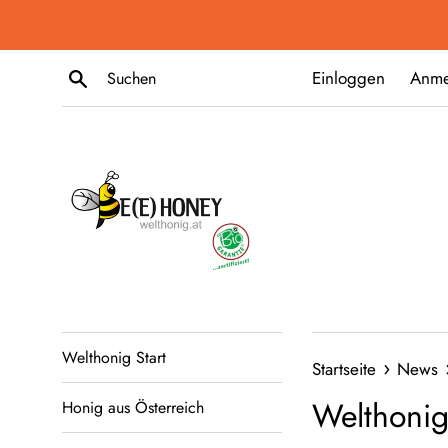
Direkt
zum
Inhalt
Suchen
Einloggen
Anme
Welthonig Start
›
Startseite
News
Welthonig
Honig aus Österreich