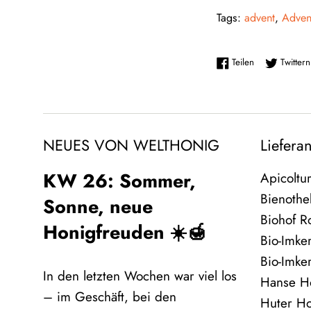
Tags:
advent
,
Adven
Auf Facebook t
Teilen
Twittern
NEUES VON WELTHONIG
Liefera
KW 26: Sommer,
Apicoltu
Bienothe
Sonne, neue
Biohof R
Honigfreuden ☀️🍯
Bio-Imke
Bio-Imke
In den letzten Wochen war viel los
Hanse H
– im Geschäft, bei den
Huter H