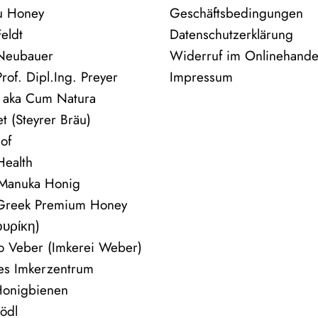
ou Honey
Geschäftsbedingungen
eldt
Datenschutzerklärung
 Neubauer
Widerruf im Onlinehande
rof. Dipl.Ing. Preyer
Impressum
 aka Cum Natura
t (Steyrer Bräu)
of
ealth
 Manuka Honig
 Greek Premium Honey
ουρίκη)
vo Veber (Imkerei Weber)
hes Imkerzentrum
Honigbienen
ödl