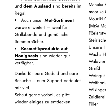
Manuka H
und
dem Ausland
sind bereits im
maorika
Regal.
Mouriki
Auch unser
Met‑Sortiment
(Μέλι Μ
wurde erweitert – ideal für
Pčelarst
Grillabende und gemütliche
Steirisc
Sommernächte.
Unsere 
Kosmetikprodukte auf
Wachs H
Honigbasis
sind wieder gut
Waldvier
verfügbar.
Greßl
Danke für eure Geduld und eure
Weingut
Besuche – euer Support bedeutet
Welthoni
mir viel.
Wikinge
Schaut gerne vorbei, es gibt
Zeidlere
wieder einiges zu entdecken.
Piller