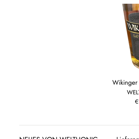
Wikinger
WEL
N
€
P