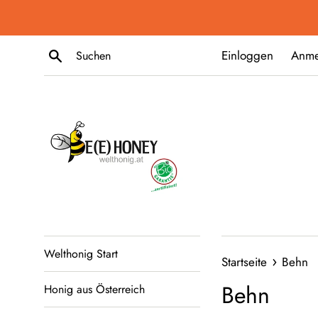
Direkt
zum
Inhalt
Suchen
Einloggen
Anme
Welthonig Start
›
Startseite
Behn
Behn
Honig aus Österreich