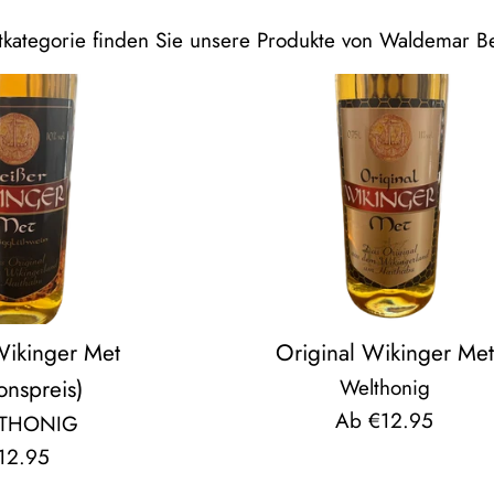
ktkategorie finden Sie unsere Produkte von Waldemar B
Wikinger Met
Original Wikinger Met
onspreis)
Welthonig
Ab €12.95
THONIG
ormaler
12.95
reis