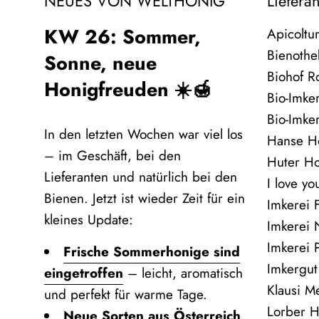
NEUES VON WELTHONIG
Liefera
KW 26: Sommer,
Apicoltu
Bienothe
Sonne, neue
Biohof R
Honigfreuden ☀️🍯
Bio-Imke
Bio-Imke
In den letzten Wochen war viel los
Hanse H
– im Geschäft, bei den
Huter H
Lieferanten und natürlich bei den
I love y
Bienen. Jetzt ist wieder Zeit für ein
Imkerei F
kleines Update:
Imkerei
Imkerei P
Frische Sommerhonige sind
Imkergut
eingetroffen
– leicht, aromatisch
Klausi Me
und perfekt für warme Tage.
Lorber H
Neue Sorten aus Österreich