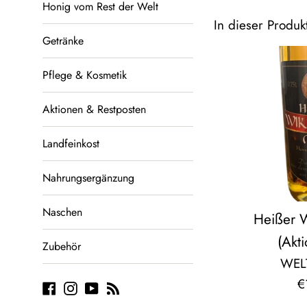
Honig vom Rest der Welt
In dieser Produ
Getränke
Pflege & Kosmetik
Aktionen & Restposten
Landfeinkost
Nahrungsergänzung
Naschen
Heißer 
(Akti
Zubehör
WEL
N
€
Facebook
Instagram
YouTube
Blog
P