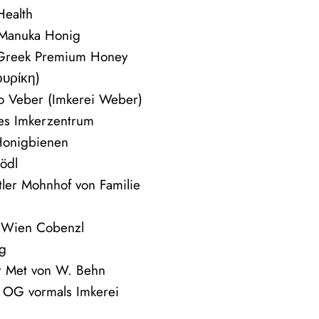
ealth
 Manuka Honig
 Greek Premium Honey
ουρίκη)
vo Veber (Imkerei Weber)
hes Imkerzentrum
Honigbienen
ödl
tler Mohnhof von Familie
 Wien Cobenzl
g
r Met von W. Behn
i OG vormals Imkerei