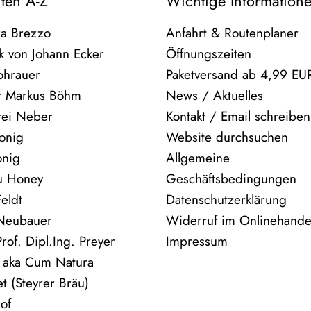
nten A-Z
Wichtige Information
ra Brezzo
Anfahrt & Routenplaner
k von Johann Ecker
Öffnungszeiten
ohrauer
Paketversand ab 4,99 EU
r Markus Böhm
News / Aktuelles
rei Neber
Kontakt / Email schreiben
onig
Website durchsuchen
onig
Allgemeine
ou Honey
Geschäftsbedingungen
eldt
Datenschutzerklärung
 Neubauer
Widerruf im Onlinehande
rof. Dipl.Ing. Preyer
Impressum
 aka Cum Natura
t (Steyrer Bräu)
of