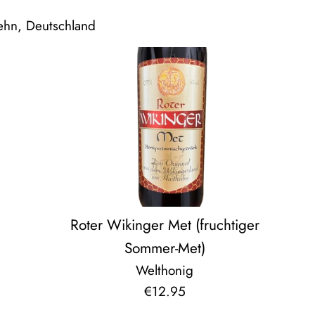
ehn, Deutschland
Roter Wikinger Met (fruchtiger
Sommer-Met)
Welthonig
Normaler
€12.95
Preis