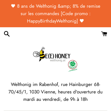
Passer
🖤 ​​​​8 ans de Welthonig &amp; 8% de remise
au
sur les commandes [Code promo :
contenu
HappyBirthdayWelthonig] 🖤
Welthonig im Rabenhof, rue Hainburger 68-
70/45/1, 1030 Vienne, heures d'ouverture du
mardi au vendredi, de 9h à 18h