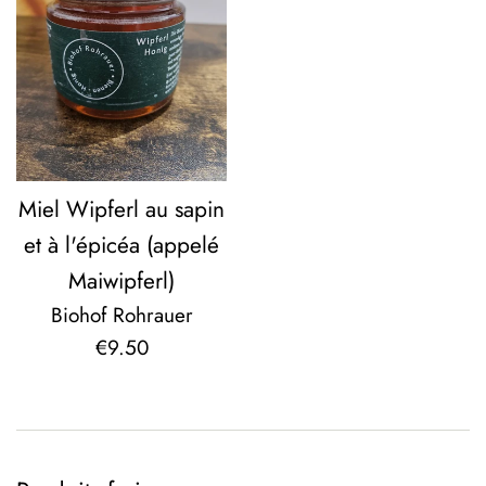
Miel Wipferl au sapin
et à l'épicéa (appelé
Maiwipferl)
Biohof Rohrauer
Prix
€9.50
régulier