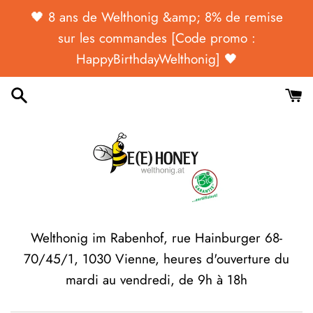
Passer
🖤 ​​​​8 ans de Welthonig &amp; 8% de remise
au
sur les commandes [Code promo :
contenu
HappyBirthdayWelthonig] 🖤
Welthonig im Rabenhof, rue Hainburger 68-
70/45/1, 1030 Vienne, heures d'ouverture du
mardi au vendredi, de 9h à 18h