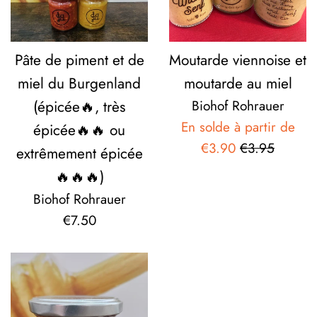
Pâte de piment et de
Moutarde viennoise et
miel du Burgenland
moutarde au miel
(épicée🔥, très
Biohof Rohrauer
En solde à partir de
épicée🔥🔥 ou
Prix
€3.90
€3.95
extrêmement épicée
régulier
🔥🔥🔥)
Biohof Rohrauer
Prix
€7.50
régulier