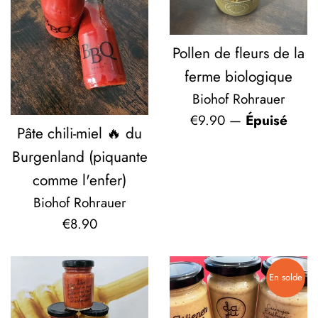
Pollen de fleurs de la
ferme biologique
Biohof Rohrauer
Prix
€9.90
—
Épuisé
Pâte chili-miel 🔥 du
régulier
Burgenland (piquante
comme l'enfer)
Biohof Rohrauer
Prix
€8.90
régulier
En solde