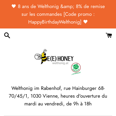
Passer
🖤 ​​​​8 ans de Welthonig &amp; 8% de remise
au
sur les commandes [Code promo :
contenu
HappyBirthdayWelthonig] 🖤
Welthonig im Rabenhof, rue Hainburger 68-
70/45/1, 1030 Vienne, heures d'ouverture du
mardi au vendredi, de 9h à 18h