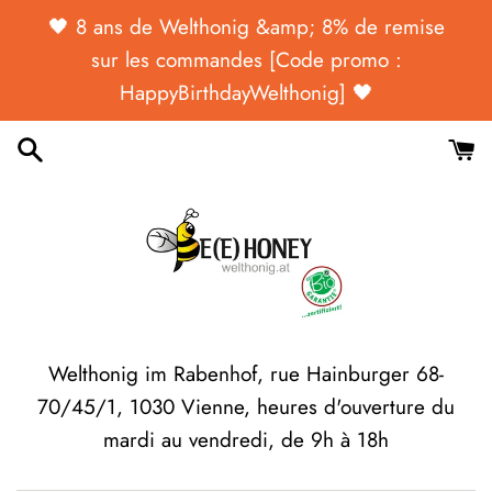
Passer
🖤 ​​​​8 ans de Welthonig &amp; 8% de remise
au
sur les commandes [Code promo :
contenu
HappyBirthdayWelthonig] 🖤
Welthonig im Rabenhof, rue Hainburger 68-
70/45/1, 1030 Vienne, heures d'ouverture du
mardi au vendredi, de 9h à 18h