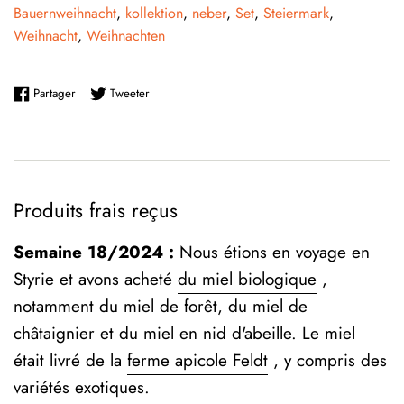
Bauernweihnacht
,
kollektion
,
neber
,
Set
,
Steiermark
,
Weihnacht
,
Weihnachten
Partager sur Facebook
Tweeter sur Twitter
Partager
Tweeter
Produits frais reçus
Semaine 18/2024 :
Nous étions en voyage en
Styrie et avons acheté
du miel biologique
,
notamment du miel de forêt, du miel de
châtaignier et du miel en nid d'abeille. Le miel
était livré de la
ferme apicole Feldt
, y compris des
variétés exotiques.