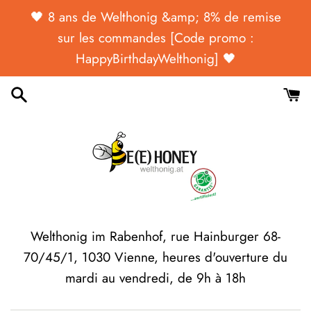
Passer
🖤 ​​​​8 ans de Welthonig &amp; 8% de remise
au
sur les commandes [Code promo :
contenu
HappyBirthdayWelthonig] 🖤
Welthonig im Rabenhof, rue Hainburger 68-
70/45/1, 1030 Vienne, heures d'ouverture du
mardi au vendredi, de 9h à 18h