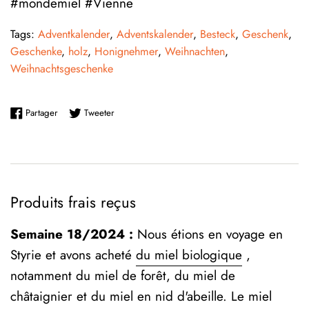
#mondemiel
#Vienne
Tags:
Adventkalender
,
Adventskalender
,
Besteck
,
Geschenk
,
Geschenke
,
holz
,
Honignehmer
,
Weihnachten
,
Weihnachtsgeschenke
Partager sur Facebook
Tweeter sur Twitter
Partager
Tweeter
Produits frais reçus
Semaine 18/2024 :
Nous étions en voyage en
Styrie et avons acheté
du miel biologique
,
notamment du miel de forêt, du miel de
châtaignier et du miel en nid d'abeille. Le miel