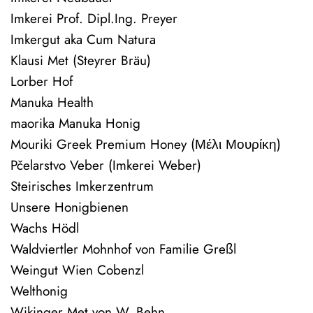
Imkerei Prof. Dipl.Ing. Preyer
Imkergut aka Cum Natura
Klausi Met (Steyrer Bräu)
Lorber Hof
Manuka Health
maorika Manuka Honig
Mouriki Greek Premium Honey (Μέλι Μουρίκη)
Pčelarstvo Veber (Imkerei Weber)
Steirisches Imkerzentrum
Unsere Honigbienen
Wachs Hödl
Waldviertler Mohnhof von Familie Greßl
Weingut Wien Cobenzl
Welthonig
Wikinger Met von W. Behn