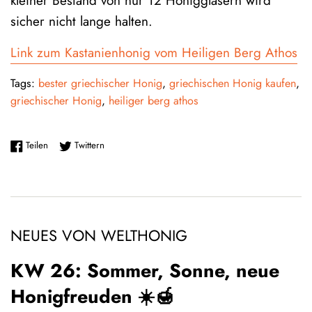
kleiner Bestand von nur 12 Honiggläsern wird
sicher nicht lange halten.
Link zum Kastanienhonig vom Heiligen Berg Athos
Tags:
bester griechischer Honig
,
griechischen Honig kaufen
,
griechischer Honig
,
heiliger berg athos
Auf Facebook teilen
Auf Twitter twittern
Teilen
Twittern
NEUES VON WELTHONIG
KW 26: Sommer, Sonne, neue
Honigfreuden ☀️🍯