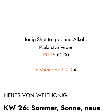
Honig-Shot to go ohne Alkohol
Pčelarstvo Veber
Sonderpreis
Normaler
€0.75
€1.00
Preis
« Vorherige
1
2
3
4
NEUES VON WELTHONIG
KW 26: Sommer, Sonne, neue